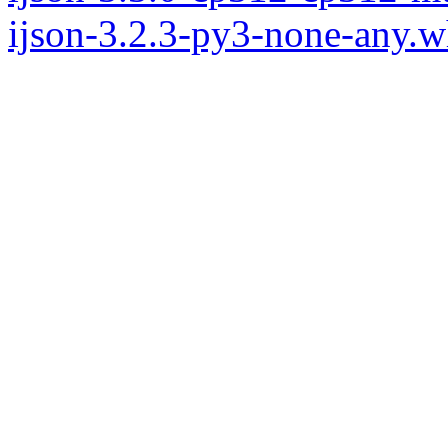
ijson-3.2.3-py3-none-any.w